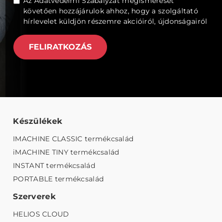
Az
Adatvédelmi Szabályzat
megismerését
követően hozzájárulok ahhoz, hogy a szolgáltató
hírlevelet küldjön részemre akcióiról, újdonságairól
FELIRATKOZÁS
Készülékek
IMACHINE CLASSIC termékcsalád
iMACHINE TINY termékcsalád
INSTANT termékcsalád
PORTABLE termékcsalád
Szerverek
HELIOS CLOUD