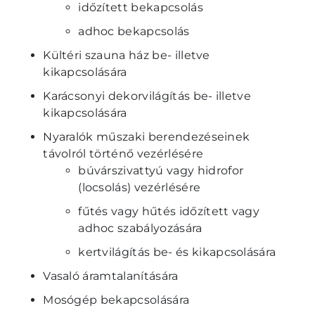
időzített bekapcsolás
adhoc bekapcsolás
Kültéri szauna ház be- illetve
kikapcsolására
Karácsonyi dekorvilágítás be- illetve
kikapcsolására
Nyaralók műszaki berendezéseinek
távolról történő vezérlésére
búvárszivattyú vagy hidrofor
(locsolás) vezérlésére
fűtés vagy hűtés időzített vagy
adhoc szabályozására
kertvilágítás be- és kikapcsolására
Vasaló áramtalanítására
Mosógép bekapcsolására