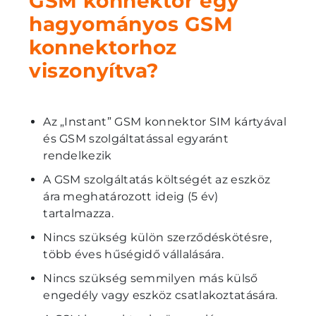
GSM konnektor egy
hagyományos GSM
konnektorhoz
viszonyítva?
Az „Instant” GSM konnektor SIM kártyával
és GSM szolgáltatással egyaránt
rendelkezik
A GSM szolgáltatás költségét az eszköz
ára meghatározott ideig (5 év)
tartalmazza.
Nincs szükség külön szerződéskötésre,
több éves hűségidő vállalására.
Nincs szükség semmilyen más külső
engedély vagy eszköz csatlakoztatására.