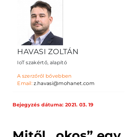
HAVASI ZOLTÁN
IoT szakértő, alapító
A szerzőről bővebben
Email:
z.havasi@mohanet.com
Bejegyzés dátuma: 2021. 03. 19
Mitől „okos” egy