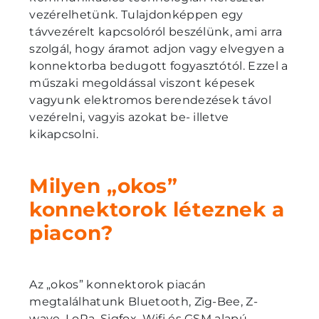
vezérelhetünk. Tulajdonképpen egy
távvezérelt kapcsolóról beszélünk, ami arra
szolgál, hogy áramot adjon vagy elvegyen a
konnektorba bedugott fogyasztótól. Ezzel a
műszaki megoldással viszont képesek
vagyunk elektromos berendezések távol
vezérelni, vagyis azokat be- illetve
kikapcsolni.
Milyen „okos”
konnektorok léteznek a
piacon?
Az „okos” konnektorok piacán
megtalálhatunk Bluetooth, Zig-Bee, Z-
wave, LoRa, Sigfox, Wifi és GSM alapú