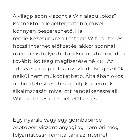
A világpiacon viszont a Wifi alapú „okos”
konnektor a legelterjedtebb, mivel
könnyen beszerezhető. Ha
rendelkezésünkre áll otthon Wifi router és
hozzá internet előfizetés, akkor azonnal
üzembe is helyezhető a konnektor minden
további költség megfizetése nélkül. Az
árfekvése roppant kedvező, de kiegészítők
nélkül nem működtethető. Általában okos
otthon létesítéséhez ajánlják a termék
alkalmazását, mivel ott rendelkezésre áll
Wifi router és internet előfizetés.
Egy nyaraló vagy egy gombapince
esetében viszont anyagilag nem éri meg
folyamatosan fenntartani az internet