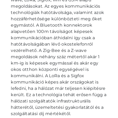
megoldásokat. Az egyes kommunikációs
technológiák hatótávolsága, valamint azok
hozzáférhetősége különbözteti meg őket
egymástól. A Bluetooth konnektorok
alapvetően 100m távolságot képesek
kommunikációban áthidalni így csak a
hatótávolságában lévő okostelefonról
vezérelhető. A Zig-Bee és a Z-wave
megoldások néhány száz métertől akár 1
km-ig is képesek egymással és akár egy
okos otthon központi egységével is
kommunikálni. A LoRa és a Sigfox
kommunikáció képes akár országokat is
lefedni, ha a hálózat már teljesen kiépítésre
került. Ez a technológia tehát erősen függ a
hálózati szolgáltatók infrastrukturális
hátterétől, üzemeltetési gyakorlatától és a
szolgáltatási díj mértékétől.