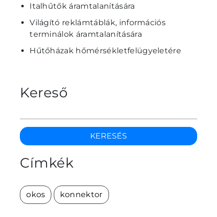
Italhűtők áramtalanítására
Világító reklámtáblák, információs
terminálok áramtalanítására
Hűtőházak hőmérsékletfelügyeletére
Kereső
KERESÉS
Címkék
okos
konnektor