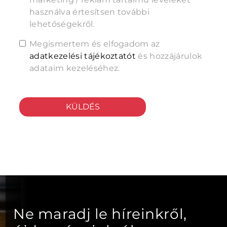
használva értesítsen további
lehetőségekről.
Megismertem és elfogadom az
adatkezelési tájékoztatót
és hozzájárulok
adataim kezeléséhez.
KÜLDÉS
Ne maradj le híreinkről,