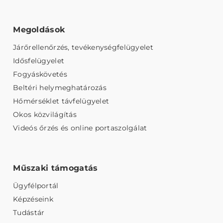
Megoldások
Járőrellenőrzés, tevékenységfelügyelet
Idősfelügyelet
Fogyáskövetés
Beltéri helymeghatározás
Hőmérséklet távfelügyelet
Okos közvilágítás
Videós őrzés és online portaszolgálat
Műszaki támogatás
Ügyfélportál
Képzéseink
Tudástár