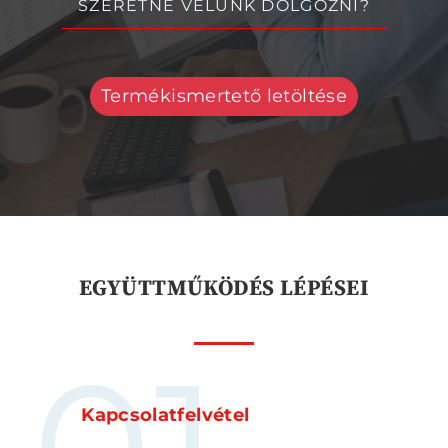
SZERETNE VELÜNK DOLGOZNI?
Termékismertető letöltése
EGYÜTTMŰKÖDÉS LÉPÉSEI
Kapcsolatfelvétel