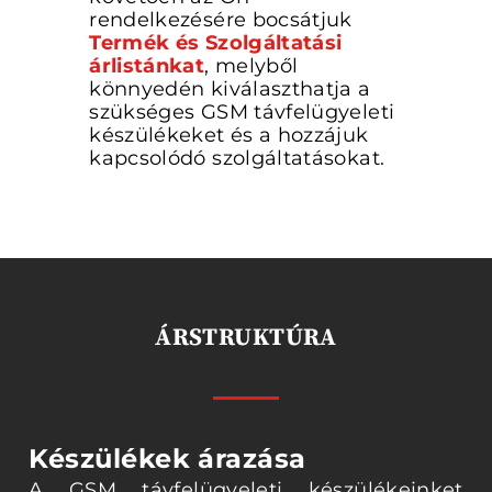
rendelkezésére bocsátjuk
Termék és Szolgáltatási
árlistánkat
, melyből
könnyedén kiválaszthatja a
szükséges GSM távfelügyeleti
készülékeket és a hozzájuk
kapcsolódó szolgáltatásokat.
ÁRSTRUKTÚRA
Készülékek árazása
A GSM távfelügyeleti készülékeinket