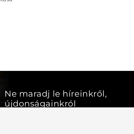
Ne maradj le híreinkről,
újdonságainkról
Iratkozz fel hírlevelünkre a
naprakész információkért!