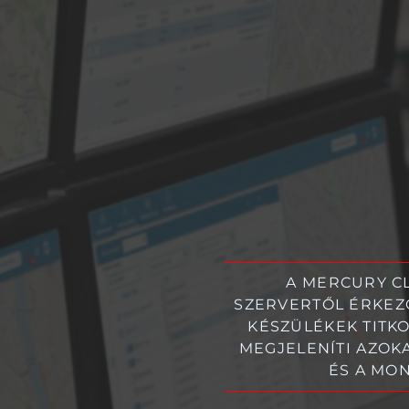
A MERCURY CL
SZERVERTŐL ÉRKEZŐ
KÉSZÜLÉKEK TITKO
MEGJELENÍTI AZOK
ÉS A MO