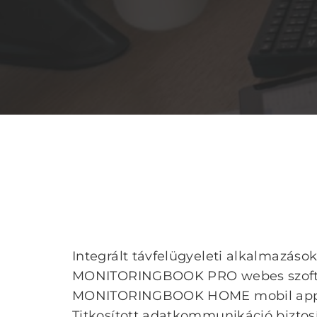
Integrált távfelügyeleti alkalmazás
MONITORINGBOOK PRO webes szoftve
MONITORINGBOOK HOME mobil appli
Titkosított adatkommunikáció biztos