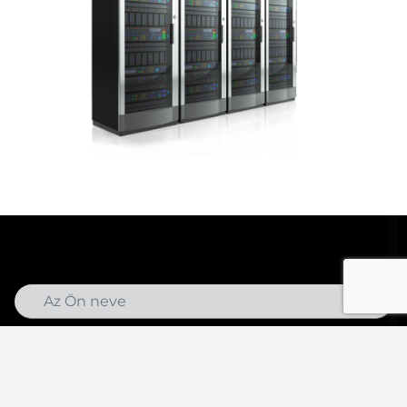
Az
Adatvédelmi Szabályzat
megismerését követően