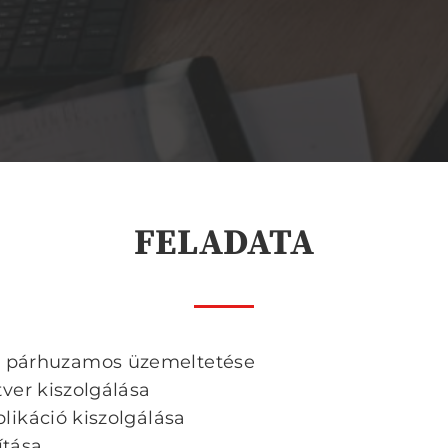
FELADATA
ok párhuzamos üzemeltetése
r kiszolgálása
káció kiszolgálása
ítása