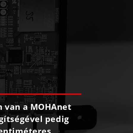
en van a MOHAnet
egítségével pedig
centiméteres