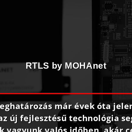
RTLS by MOHAnet
meghatározás már évek óta jel
az új fejlesztésű technológia s
 vagyunk valós időben, akár 