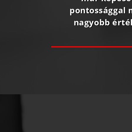
pontossággal m
nagyobb érték