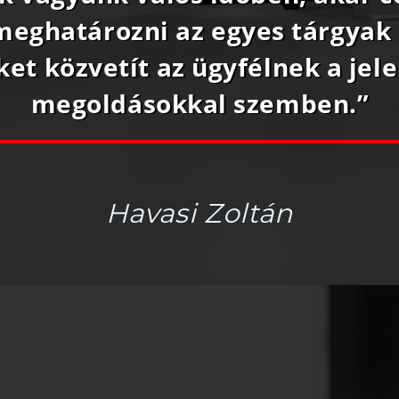
eghatározni az egyes tárgyak 
et közvetít az ügyfélnek a jel
megoldásokkal szemben.”
Havasi Zoltán