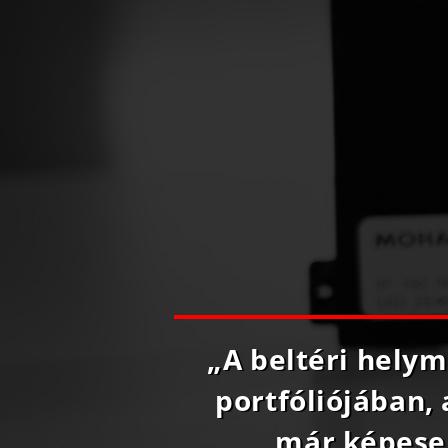
„A beltéri hely
portfóliójában, 
már képesek