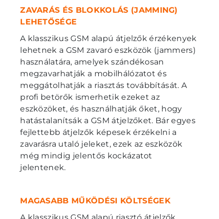
ZAVARÁS ÉS BLOKKOLÁS (JAMMING)
LEHETŐSÉGE
A klasszikus GSM alapú átjelzők érzékenyek
lehetnek a GSM zavaró eszközök (jammers)
használatára, amelyek szándékosan
megzavarhatják a mobilhálózatot és
meggátolhatják a riasztás továbbítását. A
profi betörők ismerhetik ezeket az
eszközöket, és használhatják őket, hogy
hatástalanítsák a GSM átjelzőket. Bár egyes
fejlettebb átjelzők képesek érzékelni a
zavarásra utaló jeleket, ezek az eszközök
még mindig jelentős kockázatot
jelentenek.
MAGASABB MŰKÖDÉSI KÖLTSÉGEK
A klasszikus GSM alapú riasztó átjelzők