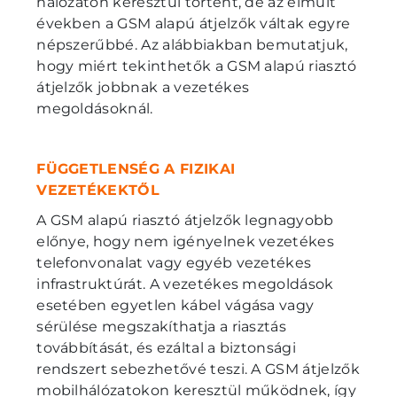
hálózaton keresztül történt, de az elmúlt
években a GSM alapú átjelzők váltak egyre
népszerűbbé. Az alábbiakban bemutatjuk,
hogy miért tekinthetők a GSM alapú riasztó
átjelzők jobbnak a vezetékes
megoldásoknál.
FÜGGETLENSÉG A FIZIKAI
VEZETÉKEKTŐL
A GSM alapú riasztó átjelzők legnagyobb
előnye, hogy nem igényelnek vezetékes
telefonvonalat vagy egyéb vezetékes
infrastruktúrát. A vezetékes megoldások
esetében egyetlen kábel vágása vagy
sérülése megszakíthatja a riasztás
továbbítását, és ezáltal a biztonsági
rendszert sebezhetővé teszi. A GSM átjelzők
mobilhálózatokon keresztül működnek, így