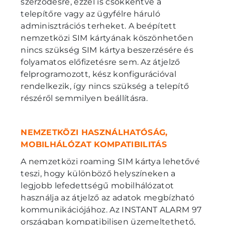
szerződésre, ezzel is csökkentve a
telepítőre vagy az ügyfélre háruló
adminisztrációs terheket. A beépített
nemzetközi SIM kártyának köszönhetően
nincs szükség SIM kártya beszerzésére és
folyamatos előfizetésre sem. Az átjelző
felprogramozott, kész konfigurációval
rendelkezik, így nincs szükség a telepítő
részéről semmilyen beállításra.
NEMZETKÖZI HASZNÁLHATÓSÁG,
MOBILHÁLÓZAT KOMPATIBILITÁS
A nemzetközi roaming SIM kártya lehetővé
teszi, hogy különböző helyszíneken a
legjobb lefedettségű mobilhálózatot
használja az átjelző az adatok megbízható
kommunikációjához. Az INSTANT ALARM 97
országban kompatibilisen üzemeltethető,