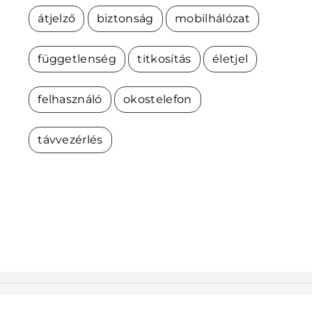
átjelző
biztonság
mobilhálózat
függetlenség
titkosítás
életjel
felhasználó
okostelefon
távvezérlés