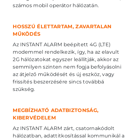
számos mobil operátor hálózatán.
HOSSZÚ ÉLETTARTAM, ZAVARTALAN
MŰKÖDÉS
Az INSTANT ALARM beépített 4G (LTE)
modemmel rendelkezik, így, ha az elavult
2G hálózatokat egyszer leállítják, akkor az
semmilyen szinten nem fogja befolyásolni
az átjelző működését és új eszköz, vagy
frissítés beszerzésére sincs továbbá
szükség.
MEGBÍZHATÓ ADATBIZTONSÁG,
KIBERVÉDELEM
Az INSTANT ALARM zárt, csatornakódolt
hálózatban, adattitkosítással kommunikál a