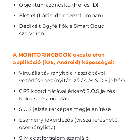
Objektumazonosító (Helios ID)
Életjel (1 órás időintervallumban)
Dedikált ügyfélfiók a SmartCloud
szerveren
A MONITORINGBOOK okostelefon
applikáció (iOS, Android) képességei:
Virtuális távirányító a riasztó távoli
vezérléséhez (nyitás, zárás és S.O.S jelzés)
GPS koordinátával érkező S.O.S jelzés
küldése és fogadása
S.O.S jelzés térképes megjelenítése
Esemény lekérdezés (visszakereshető
eseménylista)
SIM adatforgalom számláló