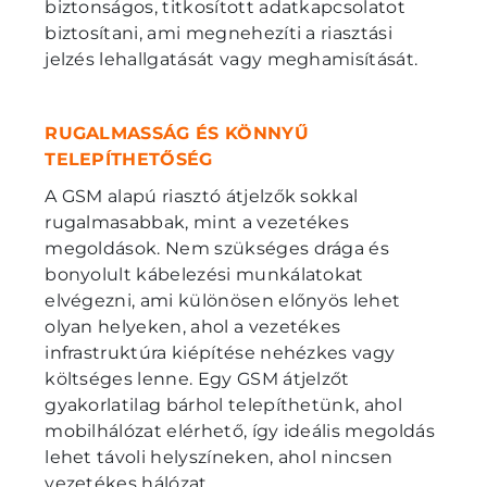
biztonságos, titkosított adatkapcsolatot
biztosítani, ami megnehezíti a riasztási
jelzés lehallgatását vagy meghamisítását.
RUGALMASSÁG ÉS KÖNNYŰ
TELEPÍTHETŐSÉG
A GSM alapú riasztó átjelzők sokkal
rugalmasabbak, mint a vezetékes
megoldások. Nem szükséges drága és
bonyolult kábelezési munkálatokat
elvégezni, ami különösen előnyös lehet
olyan helyeken, ahol a vezetékes
infrastruktúra kiépítése nehézkes vagy
költséges lenne. Egy GSM átjelzőt
gyakorlatilag bárhol telepíthetünk, ahol
mobilhálózat elérhető, így ideális megoldás
lehet távoli helyszíneken, ahol nincsen
vezetékes hálózat.