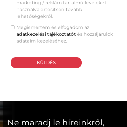
marketing / reklám tartalmú leveleket
használva értesítsen további
lehetőségekről.
Megismertem és elfogadom az
adatkezelési tájékoztatót
és hozzájárulok
adataim kezeléséhez.
KÜLDÉS
Ne maradj le híreinkről,