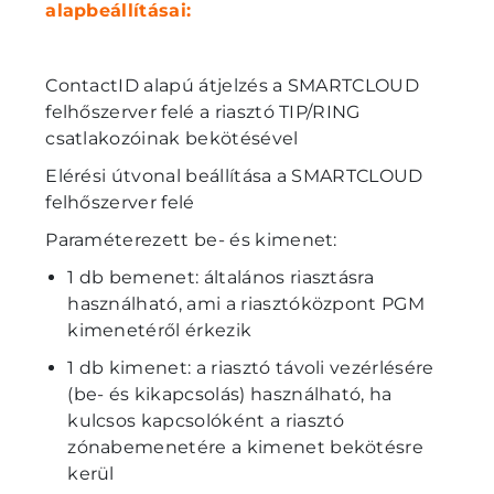
alapbeállításai:
ContactID alapú átjelzés a SMARTCLOUD
felhőszerver felé a riasztó TIP/RING
csatlakozóinak bekötésével
Elérési útvonal beállítása a SMARTCLOUD
felhőszerver felé
Paraméterezett be- és kimenet:
1 db bemenet: általános riasztásra
használható, ami a riasztóközpont PGM
kimenetéről érkezik
1 db kimenet: a riasztó távoli vezérlésére
(be- és kikapcsolás) használható, ha
kulcsos kapcsolóként a riasztó
zónabemenetére a kimenet bekötésre
kerül