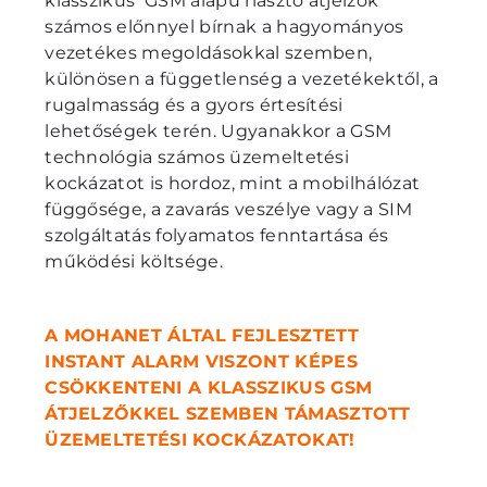
klasszikus GSM alapú riasztó átjelzők
számos előnnyel bírnak a hagyományos
vezetékes megoldásokkal szemben,
különösen a függetlenség a vezetékektől, a
rugalmasság és a gyors értesítési
lehetőségek terén. Ugyanakkor a GSM
technológia számos üzemeltetési
kockázatot is hordoz, mint a mobilhálózat
függősége, a zavarás veszélye vagy a SIM
szolgáltatás folyamatos fenntartása és
működési költsége.
A MOHANET ÁLTAL FEJLESZTETT
INSTANT ALARM VISZONT KÉPES
CSÖKKENTENI A KLASSZIKUS GSM
ÁTJELZŐKKEL SZEMBEN TÁMASZTOTT
ÜZEMELTETÉSI KOCKÁZATOKAT!