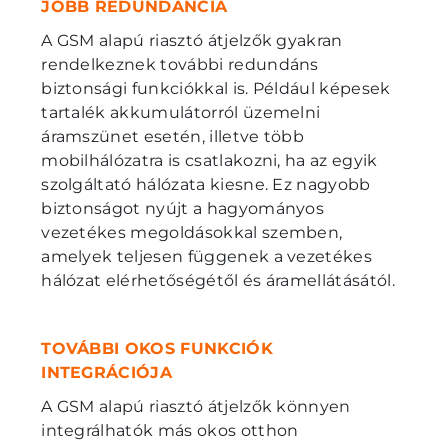
JOBB REDUNDANCIA
A GSM alapú riasztó átjelzők gyakran
rendelkeznek további redundáns
biztonsági funkciókkal is. Például képesek
tartalék akkumulátorról üzemelni
áramszünet esetén, illetve több
mobilhálózatra is csatlakozni, ha az egyik
szolgáltató hálózata kiesne. Ez nagyobb
biztonságot nyújt a hagyományos
vezetékes megoldásokkal szemben,
amelyek teljesen függenek a vezetékes
hálózat elérhetőségétől és áramellátásától.
TOVÁBBI OKOS FUNKCIÓK
INTEGRÁCIÓJA
A GSM alapú riasztó átjelzők könnyen
integrálhatók más okos otthon