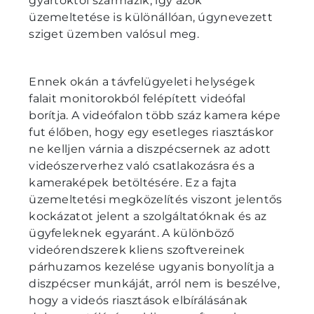
gyártóktól származik, így azok
üzemeltetése is különállóan, úgynevezett
sziget üzemben valósul meg.
Ennek okán a távfelügyeleti helységek
falait monitorokból felépített videófal
borítja. A videófalon több száz kamera képe
fut élőben, hogy egy esetleges riasztáskor
ne kelljen várnia a diszpécsernek az adott
videószerverhez való csatlakozásra és a
kameraképek betöltésére. Ez a fajta
üzemeltetési megközelítés viszont jelentős
kockázatot jelent a szolgáltatóknak és az
ügyfeleknek egyaránt. A különböző
videórendszerek kliens szoftvereinek
párhuzamos kezelése ugyanis bonyolítja a
diszpécser munkáját, arról nem is beszélve,
hogy a videós riasztások elbírálásának