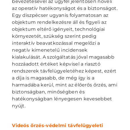
bevezetésével az ügyfél jelentősen növeli
az operatív hatékonyságot és a biztonságot.
Egy diszpécser ugyanis folyamatosan az
objektum rendelkezésre áll és figyeli az
objektum eltérő igényeit, technológiai
környezetét, szükség szerint pedig
interaktív beavatkozással megelőzi a
negatív kimenetelű incidensek
kialakulását. A szolgáltatás jóval magasabb
hozzáadott értéket képvisel a riasztó
rendszerek távfelügyeletéhez képest, ezért
a díja is magasabb, de még így is a
harmadába kerül, mint az élőerős őrzés, ami
biztonságban, minőségben és
hatékonyságban lényegesen kevesebbet
nyújt.
Videós őrzés-védelmi távfelügyeleti