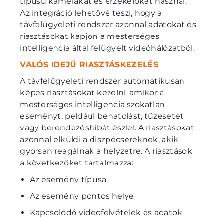
típusú kamerákat és érzékelőket használ.
Az integráció lehetővé teszi, hogy a
távfelügyeleti rendszer azonnal adatokat és
riasztásokat kapjon a mesterséges
intelligencia által felügyelt videóhálózatból.
VALÓS IDEJŰ RIASZTÁSKEZELÉS
A távfelügyeleti rendszer automatikusan
képes riasztásokat kezelni, amikor a
mesterséges intelligencia szokatlan
eseményt, például behatolást, tűzesetet
vagy berendezéshibát észlel. A riasztásokat
azonnal elküldi a diszpécsereknek, akik
gyorsan reagálnak a helyzetre. A riasztások
a következőket tartalmazza:
Az esemény típusa
Az esemény pontos helye
Kapcsolódó videofelvételek és adatok