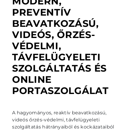
MODERN,
PREVENTÍV
BEAVATKOZÁSÚ,
VIDEÓS, ŐRZÉS-
VÉDELMI,
TÁVFELÜGYELETI
SZOLGÁLTATÁS ÉS
ONLINE
PORTASZOLGÁLAT
A hagyományos, reaktív beavatkozású,
videós őrzés-védelmi, távfelügyeleti
szolgáltatás hátrányaiból és kockázataiból