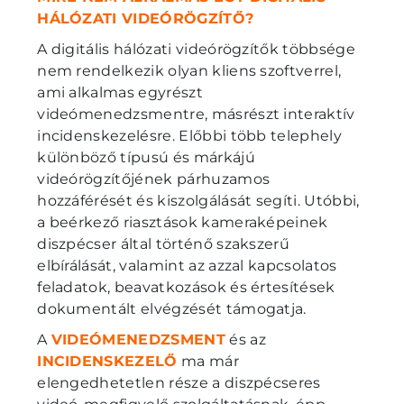
HÁLÓZATI VIDEÓRÖGZÍTŐ?
A digitális hálózati videórögzítők többsége
nem rendelkezik olyan kliens szoftverrel,
ami alkalmas egyrészt
videómenedzsmentre, másrészt interaktív
incidenskezelésre. Előbbi több telephely
különböző típusú és márkájú
videórögzítőjének párhuzamos
hozzáférését és kiszolgálását segíti. Utóbbi,
a beérkező riasztások kameraképeinek
diszpécser által történő szakszerű
elbírálását, valamint az azzal kapcsolatos
feladatok, beavatkozások és értesítések
dokumentált elvégzését támogatja.
A
VIDEÓMENEDZSMENT
és az
INCIDENSKEZELŐ
ma már
elengedhetetlen része a diszpécseres