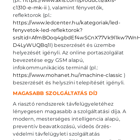
(pl.:
https://www.axis.com/products/axis-
c1310-e-mk-ii
), valamint fényvetők,
reflektorok (pl.:
https://www.ledcenter.hu/kategoriak/led-
fenyvetok-led-reflektorok?
srsltid=AfmBOoq4gbdEf4wSCnX77Vk9l1kw7Wn
D4LyWUQBq1
l) beszerzését és üzembe
helyezését igényli. Az online portaszolgálat
bevezetése egy GSM alapú,
infokommunikációs terminál (pl.:
https://www.mohanet.hu/imachine-classic
)
beszerzését és helyszíni telepítését igényli.
MAGASABB SZOLGÁLTATÁS DÍJ
A riasztó rendszerek távfelügyeletéhez
lényegesen magasabb a szolgáltatási díja. A
modern, mesterséges intelligencia alapú,
preventív beavatkozású, videós őrzés-
védelmi távfelügyleti szolgáltatás