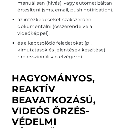
manuálisan (hívás), vagy automatizáltan
értesíteni (sms, email, push notification),
az intézkedéseket szakszerűen
dokumentálni (összerendelve a
videóképpel),
és a kapcsolódó feladatokat (pl.:
kimutatások és jelentések készítése)
professzionálisan elvégezni.
HAGYOMÁNYOS,
REAKTÍV
BEAVATKOZÁSÚ,
VIDEÓS ŐRZÉS-
VÉDELMI