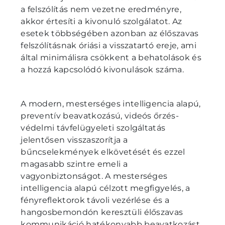
a felszólítás nem vezetne eredményre,
akkor értesíti a kivonuló szolgálatot. Az
esetek többségében azonban az élőszavas
felszólításnak óriási a visszatartó ereje, ami
által minimálisra csökkent a behatolások és
a hozzá kapcsolódó kivonulások száma.
A modern, mesterséges intelligencia alapú,
preventív beavatkozású, videós őrzés-
védelmi távfelügyeleti szolgáltatás
jelentősen visszaszorítja a
bűncselekmények elkövetését és ezzel
magasabb szintre emeli a
vagyonbiztonságot. A mesterséges
intelligencia alapú célzott megfigyelés, a
fényreflektorok távoli vezérlése és a
hangosbemondón keresztüli élőszavas
kommunikáció hatékonyabb beavatkozást