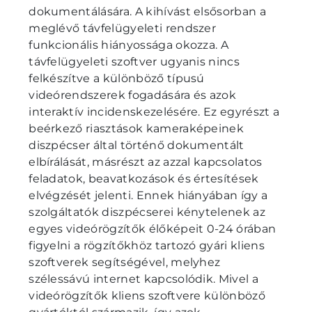
dokumentálására. A kihívást elsősorban a
meglévő távfelügyeleti rendszer
funkcionális hiányossága okozza. A
távfelügyeleti szoftver ugyanis nincs
felkészítve a különböző típusú
videórendszerek fogadására és azok
interaktív incidenskezelésére. Ez egyrészt a
beérkező riasztások kameraképeinek
diszpécser által történő dokumentált
elbírálását, másrészt az azzal kapcsolatos
feladatok, beavatkozások és értesítések
elvégzését jelenti. Ennek hiányában így a
szolgáltatók diszpécserei kénytelenek az
egyes videórögzítők élőképeit 0-24 órában
figyelni a rögzítőkhöz tartozó gyári kliens
szoftverek segítségével, melyhez
szélessávú internet kapcsolódik. Mivel a
videórögzítők kliens szoftvere különböző