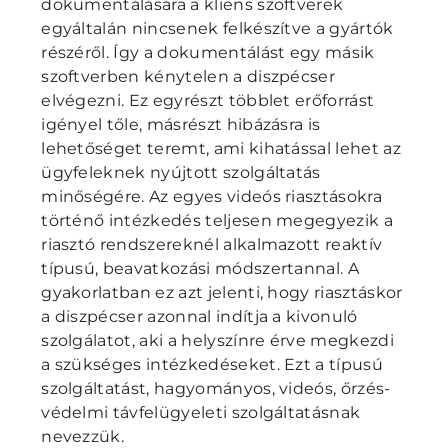
dokumentálására a kliens szoftverek
egyáltalán nincsenek felkészítve a gyártók
részéről. Így a dokumentálást egy másik
szoftverben kénytelen a diszpécser
elvégezni. Ez egyrészt többlet erőforrást
igényel tőle, másrészt hibázásra is
lehetőséget teremt, ami kihatással lehet az
ügyfeleknek nyújtott szolgáltatás
minőségére. Az egyes videós riasztásokra
történő intézkedés teljesen megegyezik a
riasztó rendszereknél alkalmazott reaktív
típusú, beavatkozási módszertannal. A
gyakorlatban ez azt jelenti, hogy riasztáskor
a diszpécser azonnal indítja a kivonuló
szolgálatot, aki a helyszínre érve megkezdi
a szükséges intézkedéseket. Ezt a típusú
szolgáltatást, hagyományos, videós, őrzés-
védelmi távfelügyeleti szolgáltatásnak
nevezzük.