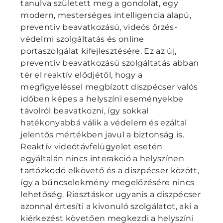
tanulva született meg a gondolat, egy
modern, mesterséges intelligencia alapú,
preventív beavatkozású, videós őrzés-
védelmi szolgáltatás és online
portaszolgálat kifejlesztésére. Ez az új,
preventív beavatkozású szolgáltatás abban
tér el reaktív elődjétől, hogy a
megfigyeléssel megbízott diszpécser valós
időben képes a helyszíni eseményekbe
távolról beavatkozni, így sokkal
hatékonyabbá válik a védelem és ezáltal
jelentős mértékben javul a biztonság is.
Reaktív videótávfelügyelet esetén
egyáltalán nincs interakció a helyszínen
tartózkodó elkövető és a diszpécser között,
így a bűncselekmény megelőzésére nincs
lehetőség. Riasztáskor ugyanis a diszpécser
azonnal értesíti a kivonuló szolgálatot, aki a
kiérkezést követően megkezdi a helyszíni