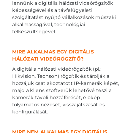
lennünk a digitális hálózati videórögzítők
képességével és a távfelügyeleti
szolgáltatást nyújtó vállalkozások műszaki
alkalmasságával, technológiai
felkészültségével.
MIRE ALKALMAS EGY DIGITÁLIS
HÁLÓZATI VIDEÓRÖGZÍTŐ?
A digitális hálózati videórögzítők (pl.:
Hikvision, Techson) rögzítik és tárolják a
hozzájuk csatlakoztatott IP-kamerák képét,
majd a kliens szoftverük lehetővé teszi a
kamerák távoli hozzáférését, élőkép
folyamatos nézését, visszajátszását és
konfigurálását.
MIRE NEM ALKALMAS EGY DIGITÁLIS