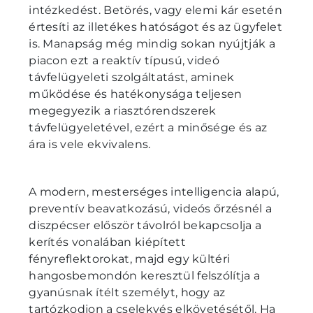
intézkedést. Betörés, vagy elemi kár esetén
értesíti az illetékes hatóságot és az ügyfelet
is. Manapság még mindig sokan nyújtják a
piacon ezt a reaktív típusú, videó
távfelügyeleti szolgáltatást, aminek
működése és hatékonysága teljesen
megegyezik a riasztórendszerek
távfelügyeletével, ezért a minősége és az
ára is vele ekvivalens.
A modern, mesterséges intelligencia alapú,
preventív beavatkozású, videós őrzésnél a
diszpécser először távolról bekapcsolja a
kerítés vonalában kiépített
fényreflektorokat, majd egy kültéri
hangosbemondón keresztül felszólítja a
gyanúsnak ítélt személyt, hogy az
tartózkodjon a cselekvés elkövetésétől. Ha