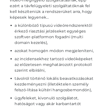
videó-megfigyelő szolgáltatásnak, épp
ezért a távfelügyeleti szolgáltatóknak fel
kell készíteniük a rendszerüket arra, hogy
képesek legyenek…
a különböző típusú videórendszerektől
érkező riasztási jelzéseket egységes
szoftver-platformon fogadni (multi
domain kezelés),
azokat homogén módon megjeleníteni,
az incidensekhez tartozó videóképeket
az előzetesen meghatározott protokoll
szerint elbírálni,
távolról történő lokális beavatkozásokat
kezdeményezni (illetéktelen személy
felszó-lítása kültéri hangosbemondón),
ügyfeleket, kivonuló szolgálatot,
hatóságot vagy akár karbantartót