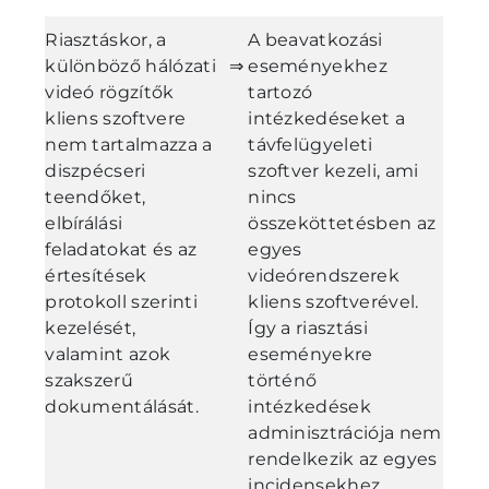
Riasztáskor, a
A beavatkozási
különböző hálózati
⇒
eseményekhez
videó rögzítők
tartozó
kliens szoftvere
intézkedéseket a
nem tartalmazza a
távfelügyeleti
diszpécseri
szoftver kezeli, ami
teendőket,
nincs
elbírálási
összeköttetésben az
feladatokat és az
egyes
értesítések
videórendszerek
protokoll szerinti
kliens szoftverével.
kezelését,
Így a riasztási
valamint azok
eseményekre
szakszerű
történő
dokumentálását.
intézkedések
adminisztrációja nem
rendelkezik az egyes
incidensekhez