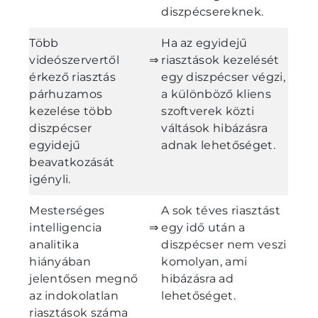
diszpécsereknek.
Több
Ha az egyidejű
videószervertől
⇒
riasztások kezelését
érkező riasztás
egy diszpécser végzi,
párhuzamos
a különböző kliens
kezelése több
szoftverek közti
diszpécser
váltások hibázásra
egyidejű
adnak lehetőséget.
beavatkozását
igényli.
Mesterséges
A sok téves riasztást
intelligencia
⇒
egy idő után a
analitika
diszpécser nem veszi
hiányában
komolyan, ami
jelentősen megnő
hibázásra ad
az indokolatlan
lehetőséget.
riasztások száma