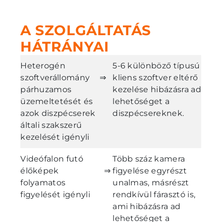
A SZOLGÁLTATÁS
HÁTRÁNYAI
Heterogén
5-6 különböző típusú
szoftverállomány
⇒
kliens szoftver eltérő
párhuzamos
kezelése hibázásra ad
üzemeltetését és
lehetőséget a
azok diszpécserek
diszpécsereknek.
általi szakszerű
kezelését igényli
Videófalon futó
Több száz kamera
élőképek
⇒
figyelése egyrészt
folyamatos
unalmas, másrészt
figyelését igényli
rendkívül fárasztó is,
ami hibázásra ad
lehetőséget a