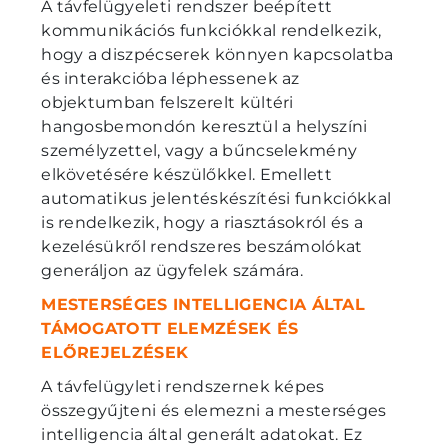
A távfelügyeleti rendszer beépített
kommunikációs funkciókkal rendelkezik,
hogy a diszpécserek könnyen kapcsolatba
és interakcióba léphessenek az
objektumban felszerelt kültéri
hangosbemondón keresztül a helyszíni
személyzettel, vagy a bűncselekmény
elkövetésére készülőkkel. Emellett
automatikus jelentéskészítési funkciókkal
is rendelkezik, hogy a riasztásokról és a
kezelésükről rendszeres beszámolókat
generáljon az ügyfelek számára.
MESTERSÉGES INTELLIGENCIA ÁLTAL
TÁMOGATOTT ELEMZÉSEK ÉS
ELŐREJELZÉSEK
A távfelügyleti rendszernek képes
összegyűjteni és elemezni a mesterséges
intelligencia által generált adatokat. Ez