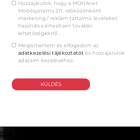
Hozzájárulok, hogy a MOHAnet
Mobilsystems Zrt. időközönként
marketing / reklám tartalmú leveleket
használva értesítsen további
lehetőségekről.
Megismertem és elfogadom az
adatkezelési tájékoztatót
és hozzájárulok
adataim kezeléséhez.
KÜLDÉS