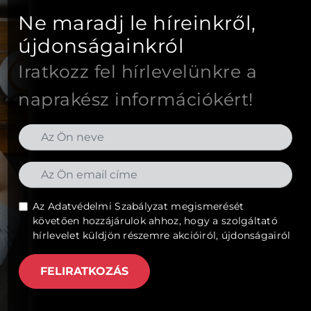
Ne maradj le híreinkről,
újdonságainkról
Iratkozz fel hírlevelünkre a
naprakész információkért!
Az
Adatvédelmi Szabályzat
megismerését
követően hozzájárulok ahhoz, hogy a szolgáltató
hírlevelet küldjön részemre akcióiról, újdonságairól
FELIRATKOZÁS