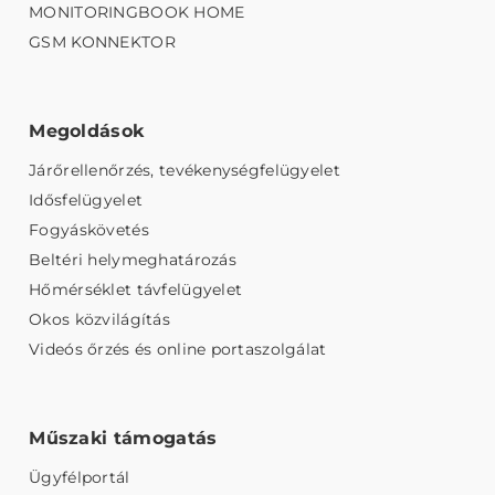
MONITORINGBOOK HOME
GSM KONNEKTOR
Megoldások
Járőrellenőrzés, tevékenységfelügyelet
Idősfelügyelet
Fogyáskövetés
Beltéri helymeghatározás
Hőmérséklet távfelügyelet
Okos közvilágítás
Videós őrzés és online portaszolgálat
Műszaki támogatás
Ügyfélportál