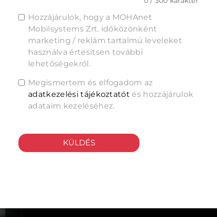
0 / 300 karakter
Hozzájárulok, hogy a MOHAnet
Mobilsystems Zrt. időközönként
marketing / reklám tartalmú leveleket
használva értesítsen további
lehetőségekről.
Megismertem és elfogadom az
adatkezelési tájékoztatót
és hozzájárulok
adataim kezeléséhez.
KÜLDÉS