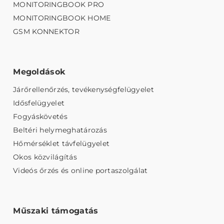
MONITORINGBOOK PRO
MONITORINGBOOK HOME
GSM KONNEKTOR
Megoldások
Járőrellenőrzés, tevékenységfelügyelet
Idősfelügyelet
Fogyáskövetés
Beltéri helymeghatározás
Hőmérséklet távfelügyelet
Okos közvilágítás
Videós őrzés és online portaszolgálat
Műszaki támogatás