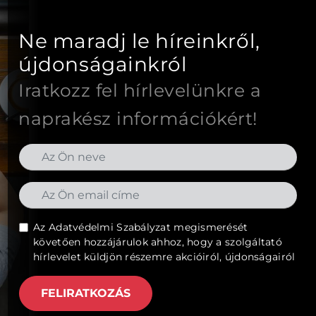
Ne maradj le híreinkről,
újdonságainkról
Iratkozz fel hírlevelünkre a
naprakész információkért!
Az
Adatvédelmi Szabályzat
megismerését
követően hozzájárulok ahhoz, hogy a szolgáltató
hírlevelet küldjön részemre akcióiról, újdonságairól
FELIRATKOZÁS