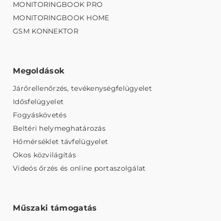
MONITORINGBOOK PRO
MONITORINGBOOK HOME
GSM KONNEKTOR
Megoldások
Járőrellenőrzés, tevékenységfelügyelet
Idősfelügyelet
Fogyáskövetés
Beltéri helymeghatározás
Hőmérséklet távfelügyelet
Okos közvilágítás
Videós őrzés és online portaszolgálat
Műszaki támogatás