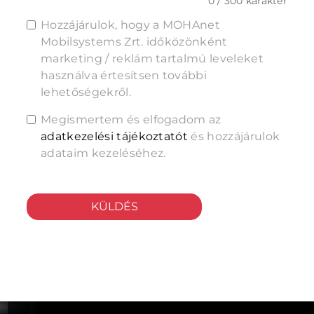
0 / 300 karakter
Hozzájárulok, hogy a MOHAnet
Mobilsystems Zrt. időközönként
marketing / reklám tartalmú leveleket
használva értesítsen további
lehetőségekről.
Megismertem és elfogadom az
adatkezelési tájékoztatót
és hozzájárulok
adataim kezeléséhez.
KÜLDÉS