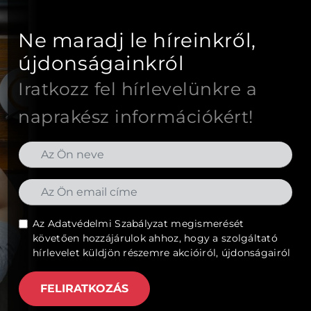
Ne maradj le híreinkről,
újdonságainkról
Iratkozz fel hírlevelünkre a
naprakész információkért!
Az
Adatvédelmi Szabályzat
megismerését
követően hozzájárulok ahhoz, hogy a szolgáltató
hírlevelet küldjön részemre akcióiról, újdonságairól
FELIRATKOZÁS