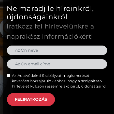
Ne maradj le híreinkről,
újdonságainkról
Iratkozz fel hírlevelünkre a
naprakész információkért!
Az
Adatvédelmi Szabályzat
megismerését
követően hozzájárulok ahhoz, hogy a szolgáltató
hírlevelet küldjön részemre akcióiról, újdonságairól
FELIRATKOZÁS