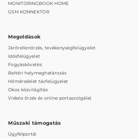
MONITORINGBOOK HOME
GSM KONNEKTOR
Megoldások
Járőrellenőrzés, tevékenységfelügyelet
Idősfelügyelet
Fogyáskövetés
Beltéri helymeghatározás
Hőmérséklet távfelügyelet
Okos közvilágítás
Videós őrzés és online portaszolgálat
Műszaki támogatás
Ügyfélportál