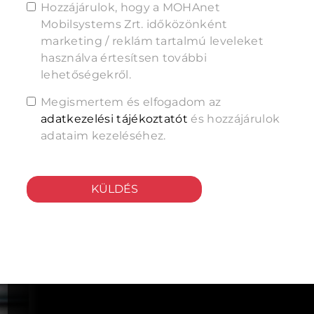
Hozzájárulok, hogy a MOHAnet
Mobilsystems Zrt. időközönként
marketing / reklám tartalmú leveleket
használva értesítsen további
lehetőségekről.
Megismertem és elfogadom az
adatkezelési tájékoztatót
és hozzájárulok
adataim kezeléséhez.
KÜLDÉS