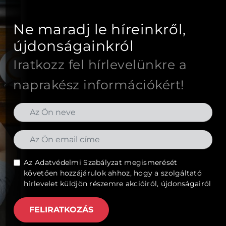
Ne maradj le híreinkről,
újdonságainkról
Iratkozz fel hírlevelünkre a
naprakész információkért!
Az
Adatvédelmi Szabályzat
megismerését
követően hozzájárulok ahhoz, hogy a szolgáltató
hírlevelet küldjön részemre akcióiról, újdonságairól
FELIRATKOZÁS