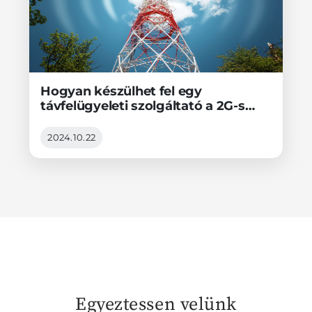
Hogyan készülhet fel egy
távfelügyeleti szolgáltató a 2G-s
átjelzők 4G-s eszközökre történő
cseréjére?
2024.10.22
Egyeztessen velünk