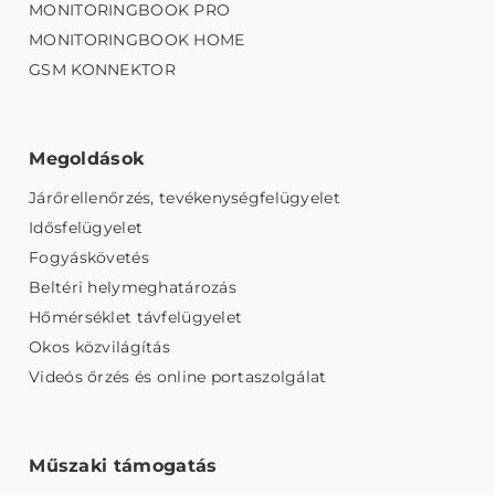
MONITORINGBOOK PRO
MONITORINGBOOK HOME
GSM KONNEKTOR
Megoldások
Járőrellenőrzés, tevékenységfelügyelet
Idősfelügyelet
Fogyáskövetés
Beltéri helymeghatározás
Hőmérséklet távfelügyelet
Okos közvilágítás
Videós őrzés és online portaszolgálat
Műszaki támogatás