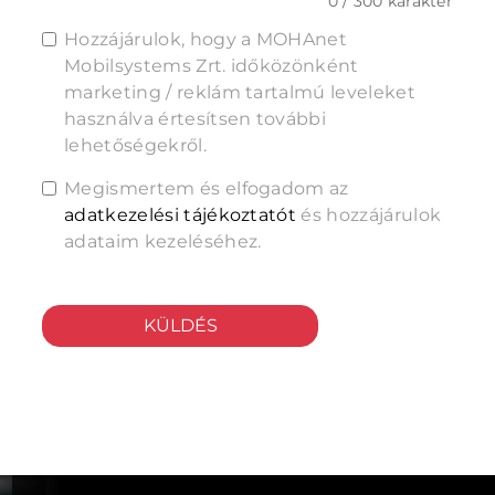
0 / 300 karakter
Hozzájárulok, hogy a MOHAnet
Mobilsystems Zrt. időközönként
marketing / reklám tartalmú leveleket
használva értesítsen további
lehetőségekről.
Megismertem és elfogadom az
adatkezelési tájékoztatót
és hozzájárulok
adataim kezeléséhez.
KÜLDÉS