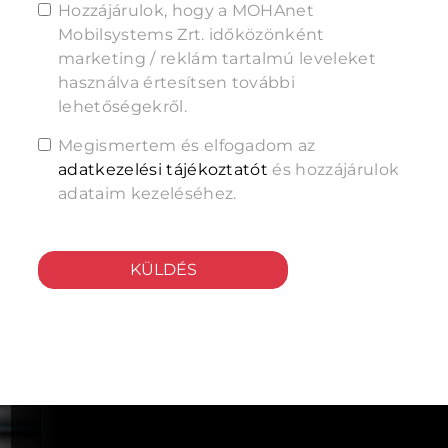
Hozzájárulok, hogy a MOHAnet
Mobilsystems Zrt. időközönként
marketing / reklám tartalmú leveleket
használva értesítsen további
lehetőségekről.
Megismertem és elfogadom az
adatkezelési tájékoztatót
és hozzájárulok
adataim kezeléséhez.
KÜLDÉS