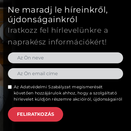
Ne maradj le híreinkről,
újdonságainkról
Iratkozz fel hírlevelünkre a
naprakész információkért!
Az
Adatvédelmi Szabályzat
megismerését
követően hozzájárulok ahhoz, hogy a szolgáltató
hírlevelet küldjön részemre akcióiról, újdonságairól
FELIRATKOZÁS