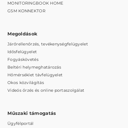
MONITORINGBOOK HOME
GSM KONNEKTOR
Megoldások
Járőrellenőrzés, tevékenységfelügyelet
Idősfelügyelet
Fogyáskövetés
Beltéri helymeghatározás
Hőmérséklet távfelügyelet
Okos közvilágítás
Videós őrzés és online portaszolgálat
Műszaki támogatás
Ügyfélportál