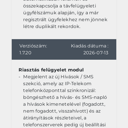
összekapcsolja a távfelügyeleti
ügyfélszámuk alapján, így a már
regisztrált ügyfelekhez nem jönnek
létre duplikált rekordok.
Verziószám:
Kiadás dátuma :
1.7.20
2026-07-13
Riasztás felügyelet modul
Megjelent az új Hívások / SMS
szekció, amely az IP-Telekom
telefonközponttal szinkronizál:
böngészhető a hívás- és SMS-napló
a hívások kimenetelével (fogadott,
nem fogadott, visszahívott) és az
átirányítások részleteivel, a
telefonszerverek pedig új beállítási