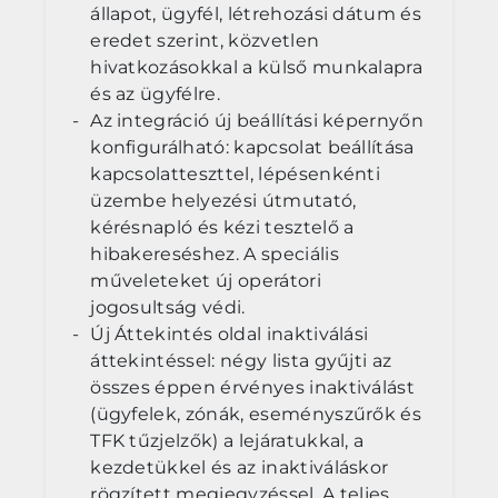
állapot, ügyfél, létrehozási dátum és
eredet szerint, közvetlen
hivatkozásokkal a külső munkalapra
és az ügyfélre.
Az integráció új beállítási képernyőn
konfigurálható: kapcsolat beállítása
kapcsolatteszttel, lépésenkénti
üzembe helyezési útmutató,
kérésnapló és kézi tesztelő a
hibakereséshez. A speciális
műveleteket új operátori
jogosultság védi.
Új Áttekintés oldal inaktiválási
áttekintéssel: négy lista gyűjti az
összes éppen érvényes inaktiválást
(ügyfelek, zónák, eseményszűrők és
TFK tűzjelzők) a lejáratukkal, a
kezdetükkel és az inaktiváláskor
rögzített megjegyzéssel. A teljes