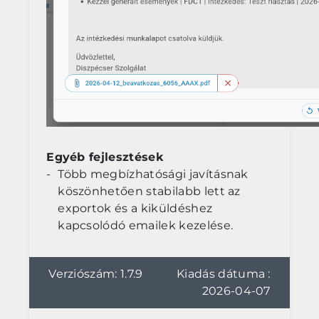
Egyéb fejlesztések
Több megbízhatósági javításnak
köszönhetően stabilabb lett az
exportok és a kiküldéshez
kapcsolódó emailek kezelése.
Verziószám: 1.7.9
Kiadás dátuma :
2026-04-07