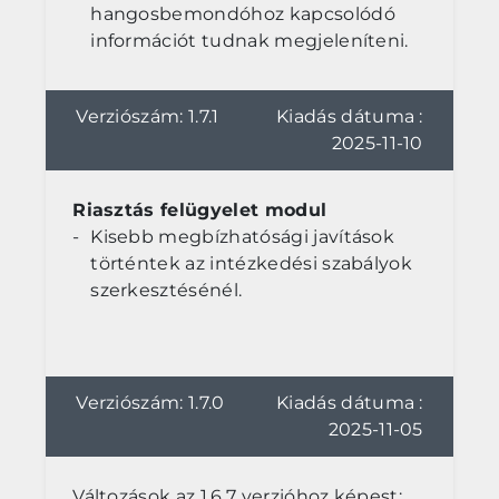
hangosbemondóhoz kapcsolódó
információt tudnak megjeleníteni.
Verziószám: 1.7.1
Kiadás dátuma :
2025-11-10
Riasztás felügyelet modul
Kisebb megbízhatósági javítások
történtek az intézkedési szabályok
szerkesztésénél.
Verziószám: 1.7.0
Kiadás dátuma :
2025-11-05
Változások az 1.6.7 verzióhoz képest: