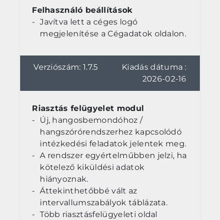
Felhasználó beállítások
Javítva lett a céges logó
megjelenítése a Cégadatok oldalon.
Verziószám: 1.7.5
Kiadás dátuma :
2026-02-16
Riasztás felügyelet modul
Új, hangosbemondóhoz /
hangszórórendszerhez kapcsolódó
intézkedési feladatok jelentek meg.
A rendszer egyértelműbben jelzi, ha
kötelező kiküldési adatok
hiányoznak.
Áttekinthetőbbé vált az
intervallumszabályok táblázata.
Több riasztásfelügyeleti oldal