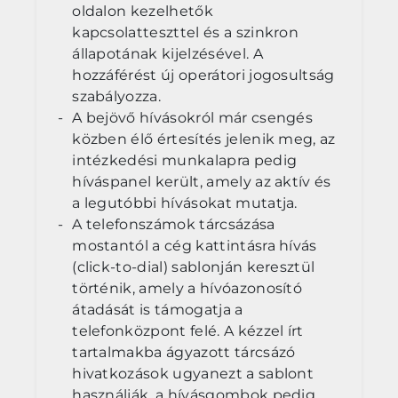
oldalon kezelhetők
kapcsolatteszttel és a szinkron
állapotának kijelzésével. A
hozzáférést új operátori jogosultság
szabályozza.
A bejövő hívásokról már csengés
közben élő értesítés jelenik meg, az
intézkedési munkalapra pedig
híváspanel került, amely az aktív és
a legutóbbi hívásokat mutatja.
A telefonszámok tárcsázása
mostantól a cég kattintásra hívás
(click-to-dial) sablonján keresztül
történik, amely a hívóazonosító
átadását is támogatja a
telefonközpont felé. A kézzel írt
tartalmakba ágyazott tárcsázó
hivatkozások ugyanezt a sablont
használják, a hívásgombok pedig