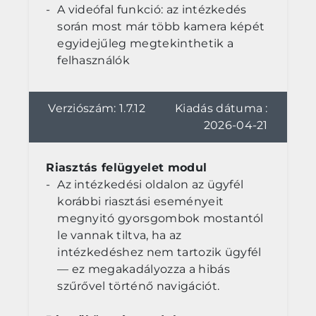
A videófal funkció: az intézkedés
során most már több kamera képét
egyidejűleg megtekinthetik a
felhasználók
Verziószám: 1.7.12
Kiadás dátuma :
2026-04-21
Riasztás felügyelet modul
Az intézkedési oldalon az ügyfél
korábbi riasztási eseményeit
megnyitó gyorsgombok mostantól
le vannak tiltva, ha az
intézkedéshez nem tartozik ügyfél
— ez megakadályozza a hibás
szűrővel történő navigációt.