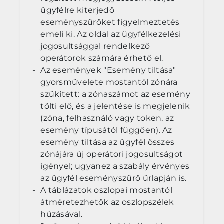
ügyfélre kiterjedő
eseményszűrőket figyelmeztetés
emeli ki. Az oldal az ügyfélkezelési
jogosultsággal rendelkező
operátorok számára érhető el.
Az események "Esemény tiltása"
gyorsművelete mostantól zónára
szűkített: a zónaszámot az esemény
tölti elő, és a jelentése is megjelenik
(zóna, felhasználó vagy token, az
esemény típusától függően). Az
esemény tiltása az ügyfél összes
zónájára új operátori jogosultságot
igényel; ugyanez a szabály érvényes
az ügyfél eseményszűrő űrlapján is.
A táblázatok oszlopai mostantól
átméretezhetők az oszlopszélek
húzásával.