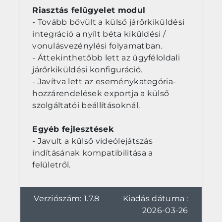
Riasztás felügyelet modul
- Tovább bővült a külső járőrkiküldési
integráció a nyílt béta kiküldési /
vonulásvezénylési folyamatban.
- Áttekinthetőbb lett az ügyféloldali
járőrkiküldési konfiguráció.
- Javítva lett az eseménykategória-
hozzárendelések exportja a külső
szolgáltatói beállításoknál.
Egyéb fejlesztések
- Javult a külső videólejátszás
indításának kompatibilitása a
felületről.
Verziószám: 1.7.8
Kiadás dátuma :
2026-03-26