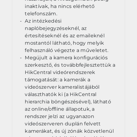
inaktívak, ha nincs elérhető
telefonszám.
Az intézkedési
naplóbejegyzéseknél, az
értesítéseknél és az emaileknél
mostantól látható, hogy melyik
felhasználó végezte a műveletet.
Megújult a kamera konfigurációs
szerkesztő, és továbbfejlesztettük a
HikCentral videórendszerek
támogatását: a kamerák a
videószerver kameralistájából
választhatók ki (a HikCentral
hierarchia böngészésével), látható
az online/offline állapotuk, a
rendszer jelzi az ugyanazon
videószerveren duplán felvett
kamerákat, és új zónák közvetlenül