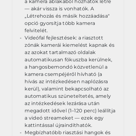
a kamera ablakából hozhatók létre
— akár vissza is vonhatók. A
„Létrehozás és másik hozzáadása"
opció gyorsítja több kamera
felvitelét.
Videófal fejlesztések: a riasztott
zónák kamerái kiemelést kapnak és
az azokat tartalmazó oldalak
automatikusan fókuszba kerülnek,
a hangosbemondó közvetlenül a
kamera csempéjéről hívható (a
hívás az intézkedésen naplózásra
kerül), valamint bekapcsolható az
automatikus szüneteltetés, amely
az intézkedések lezárása után
megadott idővel (1–120 perc) leállítja
a videó streameket — ezek egy
kattintással újraindíthatók.
Megbízhatóbb riasztási hangok és