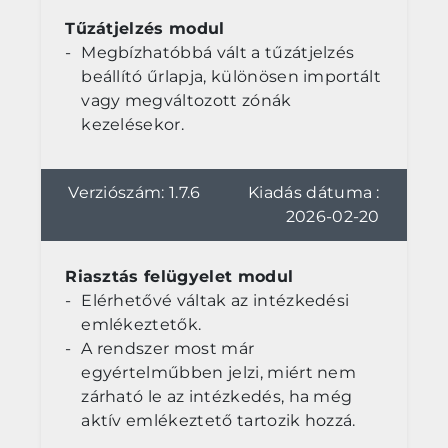
Tűzátjelzés modul
Megbízhatóbbá vált a tűzátjelzés
beállító űrlapja, különösen importált
vagy megváltozott zónák
kezelésekor.
Verziószám: 1.7.6
Kiadás dátuma :
2026-02-20
Riasztás felügyelet modul
Elérhetővé váltak az intézkedési
emlékeztetők.
A rendszer most már
egyértelműbben jelzi, miért nem
zárható le az intézkedés, ha még
aktív emlékeztető tartozik hozzá.