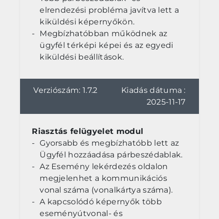
elrendezési probléma javítva lett a
kiküldési képernyőkön.
Megbízhatóbban működnek az
ügyfél térképi képei és az egyedi
kiküldési beállítások.
Verziószám: 1.7.2
Kiadás dátuma :
2025-11-17
Riasztás felügyelet modul
Gyorsabb és megbízhatóbb lett az
Ügyfél hozzáadása párbeszédablak.
Az Esemény lekérdezés oldalon
megjelenhet a kommunikációs
vonal száma (vonalkártya száma).
A kapcsolódó képernyők több
eseményútvonal- és