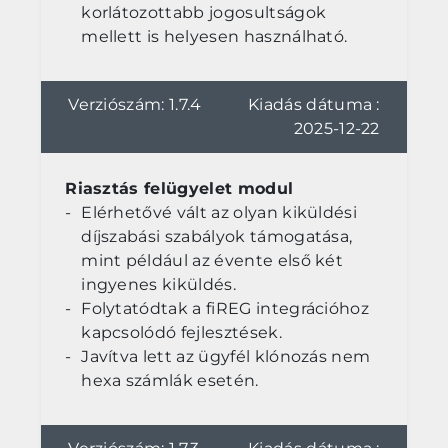
korlátozottabb jogosultságok
mellett is helyesen használható.
Verziószám: 1.7.4
Kiadás dátuma :
2025-12-22
Riasztás felügyelet modul
Elérhetővé vált az olyan kiküldési
díjszabási szabályok támogatása,
mint például az évente első két
ingyenes kiküldés.
Folytatódtak a fiREG integrációhoz
kapcsolódó fejlesztések.
Javítva lett az ügyfél klónozás nem
hexa számlák esetén.