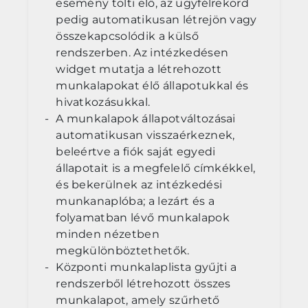
esemény tölti elő, az ügyfélrekord
pedig automatikusan létrejön vagy
összekapcsolódik a külső
rendszerben. Az intézkedésen
widget mutatja a létrehozott
munkalapokat élő állapotukkal és
hivatkozásukkal.
A munkalapok állapotváltozásai
automatikusan visszaérkeznek,
beleértve a fiók saját egyedi
állapotait is a megfelelő címkékkel,
és bekerülnek az intézkedési
munkanaplóba; a lezárt és a
folyamatban lévő munkalapok
minden nézetben
megkülönböztethetők.
Központi munkalaplista gyűjti a
rendszerből létrehozott összes
munkalapot, amely szűrhető