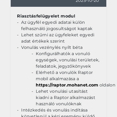
2025-10-20
Riasztásfelügyelet modul
Az ügyfél egyedi adatai külön
felhasználó jogosultságot kaptak
Lehet szűrni az ügyfeleket egyedi
adat értékek szerint
Vonulás vezénylés nyílt béta
Konfigurálhatók a vonuló
egységek, vonulási területek,
feladatok, jegyzőkönyvek
Elérhető a vonulók Raptor
mobil alkalmazása a
https://raptor.mohanet.com
oldalon
Lehet vonulási utasítást
kiadni a Raptor alkalmazást
használó vonulóknak
Intézkedés és vonulás indítása
közvetlenül a kézi esemény küldő