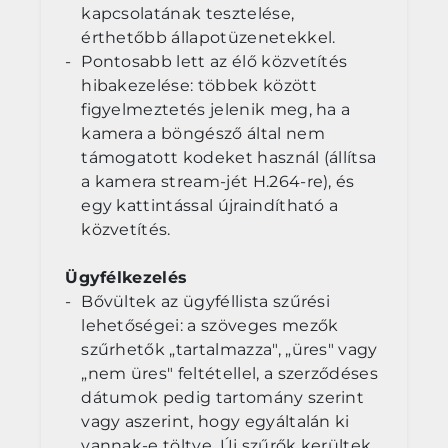
kapcsolatának tesztelése,
érthetőbb állapotüzenetekkel.
Pontosabb lett az élő közvetítés
hibakezelése: többek között
figyelmeztetés jelenik meg, ha a
kamera a böngésző által nem
támogatott kodeket használ (állítsa
a kamera stream-jét H.264-re), és
egy kattintással újraindítható a
közvetítés.
Ügyfélkezelés
Bővültek az ügyféllista szűrési
lehetőségei: a szöveges mezők
szűrhetők „tartalmazza", „üres" vagy
„nem üres" feltétellel, a szerződéses
dátumok pedig tartomány szerint
vagy aszerint, hogy egyáltalán ki
vannak-e töltve. Új szűrők kerültek