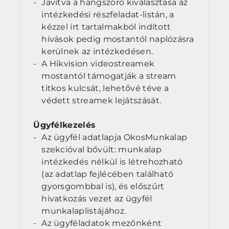
Javítva a hangszóró kiválasztása az
intézkedési részfeladat-listán, a
kézzel írt tartalmakból indított
hívások pedig mostantól naplózásra
kerülnek az intézkedésen.
A Hikvision videostreamek
mostantól támogatják a stream
titkos kulcsát, lehetővé téve a
védett streamek lejátszását.
Ügyfélkezelés
Az ügyfél adatlapja OkosMunkalap
szekcióval bővült: munkalap
intézkedés nélkül is létrehozható
(az adatlap fejlécében található
gyorsgombbal is), és előszűrt
hivatkozás vezet az ügyfél
munkalaplistájához.
Az ügyféladatok mezőnként