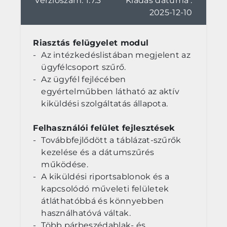
Verziószám: 1.7.3
Kiadás dátuma :
2025-12-10
Riasztás felügyelet modul
Az intézkedéslistában megjelent az
ügyfélcsoport szűrő.
Az ügyfél fejlécében
egyértelműbben látható az aktív
kiküldési szolgáltatás állapota.
Felhasználói felület fejlesztések
Továbbfejlődött a táblázat-szűrők
kezelése és a dátumszűrés
működése.
A kiküldési riportsablonok és a
kapcsolódó műveleti felületek
átláthatóbbá és könnyebben
használhatóvá váltak.
Több párbeszédablak- és