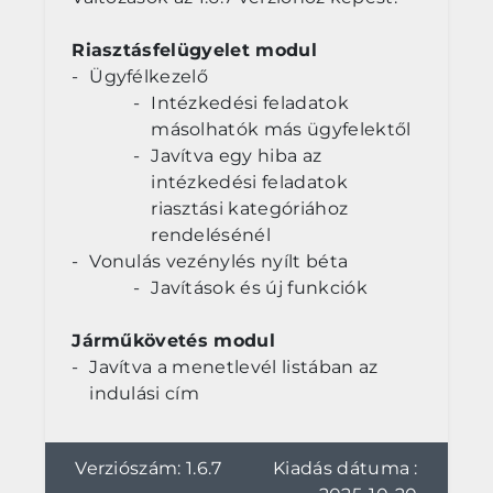
Riasztásfelügyelet modul
Ügyfélkezelő
Intézkedési feladatok
másolhatók más ügyfelektől
Javítva egy hiba az
intézkedési feladatok
riasztási kategóriához
rendelésénél
Vonulás vezénylés nyílt béta
Javítások és új funkciók
Járműkövetés modul
Javítva a menetlevél listában az
indulási cím
Verziószám: 1.6.7
Kiadás dátuma :