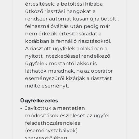
értesítések: a betöltési hibába
ütköző riasztási hangokat a
rendszer automatikusan újra betölti,
felhasználóváltás után pedig már
nem érkezik értesítésáradat a
korábban is fennálló riasztásokról.
A riasztott ügyfelek ablakában a
nyitott intézkedéssel rendelkező
ügyfelek mostantól akkor is
láthatók maradnak, ha az operátor
eseményszűrői kizárják a riasztást
indító eseményt.
Ügyfélkezelés
Javítottuk a mentetlen
módosítások észlelését az ügyfél
feladathozzárendelés
(eseményszabályok)
szerkesztőjében.