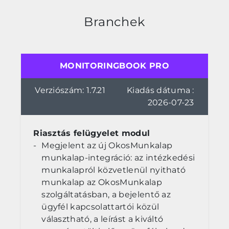
Branchek
MONITORINGBOOK PRO
Verziószám: 1.7.21
Kiadás dátuma :
2026-07-23
Riasztás felügyelet modul
Megjelent az új OkosMunkalap
munkalap-integráció: az intézkedési
munkalapról közvetlenül nyitható
munkalap az OkosMunkalap
szolgáltatásban, a bejelentő az
ügyfél kapcsolattartói közül
választható, a leírást a kiváltó