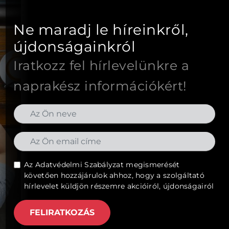
Ne maradj le híreinkről,
újdonságainkról
Iratkozz fel hírlevelünkre a
naprakész információkért!
Az
Adatvédelmi Szabályzat
megismerését
követően hozzájárulok ahhoz, hogy a szolgáltató
hírlevelet küldjön részemre akcióiról, újdonságairól
FELIRATKOZÁS