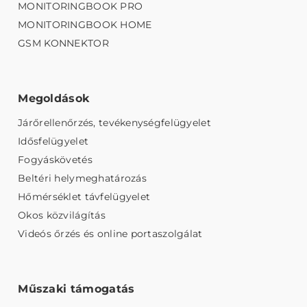
MONITORINGBOOK PRO
MONITORINGBOOK HOME
GSM KONNEKTOR
Megoldások
Járőrellenőrzés, tevékenységfelügyelet
Idősfelügyelet
Fogyáskövetés
Beltéri helymeghatározás
Hőmérséklet távfelügyelet
Okos közvilágítás
Videós őrzés és online portaszolgálat
Műszaki támogatás