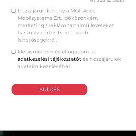
0 / 300 karakter
Hozzájárulok, hogy a MOHAnet
Mobilsystems Zrt. időközönként
marketing / reklám tartalmú leveleket
használva értesítsen további
lehetőségekről.
Megismertem és elfogadom az
adatkezelési tájékoztatót
és hozzájárulok
adataim kezeléséhez.
KÜLDÉS