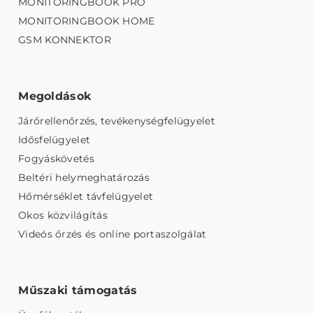
MONITORINGBOOK PRO
MONITORINGBOOK HOME
GSM KONNEKTOR
Megoldások
Járőrellenőrzés, tevékenységfelügyelet
Idősfelügyelet
Fogyáskövetés
Beltéri helymeghatározás
Hőmérséklet távfelügyelet
Okos közvilágítás
Videós őrzés és online portaszolgálat
Műszaki támogatás