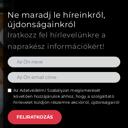
Ne maradj le híreinkről,
újdonságainkról
Iratkozz fel hírlevelünkre a
naprakész információkért!
Az
Adatvédelmi Szabályzat
megismerését
követően hozzájárulok ahhoz, hogy a szolgáltató
hírlevelet küldjön részemre akcióiról, újdonságairól
FELIRATKOZÁS