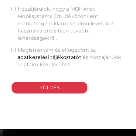
Hozzájárulok, hogy a MOHAnet
Mobilsystems Zrt. időközönként
marketing / reklám tartalmú leveleket
használva értesítsen további
lehetőségekről.
Megismertem és elfogadom az
adatkezelési tájékoztatót
és hozzájárulok
adataim kezeléséhez.
KÜLDÉS