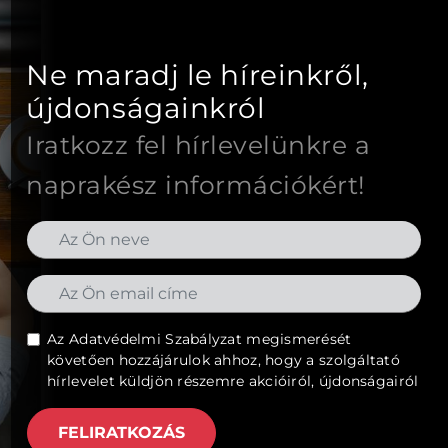
Ne maradj le híreinkről,
újdonságainkról
Iratkozz fel hírlevelünkre a
naprakész információkért!
Az
Adatvédelmi Szabályzat
megismerését
követően hozzájárulok ahhoz, hogy a szolgáltató
hírlevelet küldjön részemre akcióiról, újdonságairól
FELIRATKOZÁS