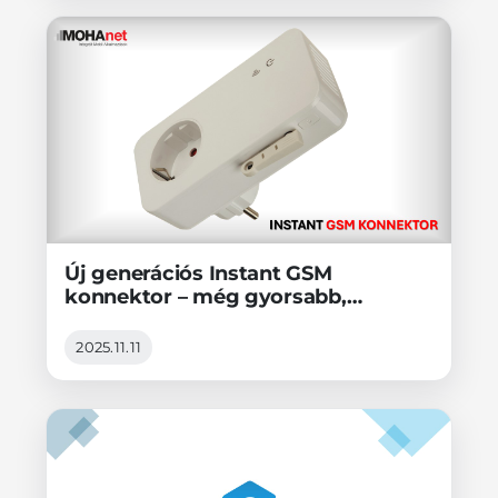
Új generációs Instant GSM
konnektor – még gyorsabb,
stabilabb és intelligensebb!
2025.11.11