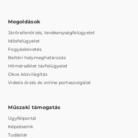
Megoldások
Járőrellenőrzés, tevékenységfelügyelet
Idősfelügyelet
Fogyáskövetés
Beltéri helymeghatározás
Hőmérséklet távfelügyelet
Okos közvilágítás
Videós őrzés és online portaszolgálat
Műszaki támogatás
Ügyfélportál
Képzéseink
Tudástár