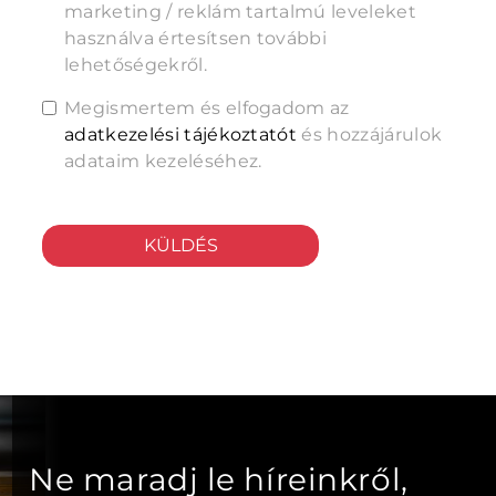
marketing / reklám tartalmú leveleket
használva értesítsen további
lehetőségekről.
Megismertem és elfogadom az
adatkezelési tájékoztatót
és hozzájárulok
adataim kezeléséhez.
KÜLDÉS
Ne maradj le híreinkről,