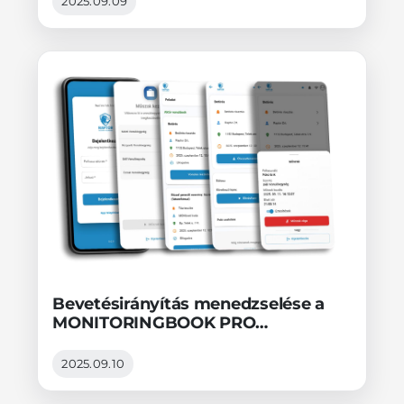
2025.09.09
Bevetésirányítás menedzselése a
MONITORINGBOOK PRO
távfelügyeleti szoftverben és a
RAPTOR mobil applikációban
2025.09.10