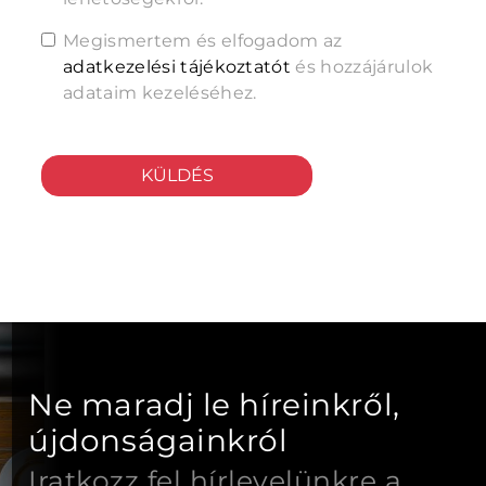
Megismertem és elfogadom az
adatkezelési tájékoztatót
és hozzájárulok
adataim kezeléséhez.
KÜLDÉS
Ne maradj le híreinkről,
újdonságainkról
Iratkozz fel hírlevelünkre a