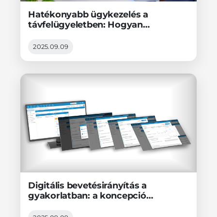
Hatékonyabb ügykezelés a
távfelügyeletben: Hogyan
növelhető a diszpécserek verbális
kapacitása, avagy mire képes a
2025.09.09
félautomata robotdiszpécser?
Digitális bevetésirányítás a
gyakorlatban: a koncepció
ismertetése