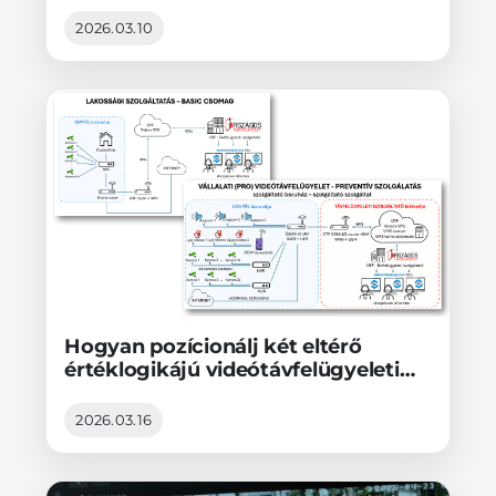
legstabilabb egy videótávfelügyeleti
szolgáltatónak?
2026.03.10
Hogyan pozícionálj két eltérő
értéklogikájú videótávfelügyeleti
szolgáltatást?
2026.03.16