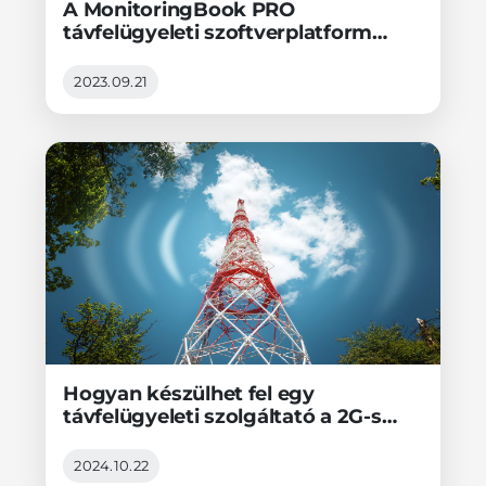
A MonitoringBook PRO
távfelügyeleti szoftverplatform
incidenskezelési gyakorlata
2023.09.21
Hogyan készülhet fel egy
távfelügyeleti szolgáltató a 2G-s
átjelzők 4G-s eszközökre történő
cseréjére?
2024.10.22