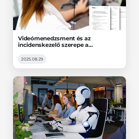
Videómenedzsment és az
incidenskezelő szerepe a
MONITORINGBOOK PRO
szoftverben
2025.08.29