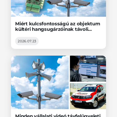
Miért kulcsfontosságú az objektum
kültéri hangsugárzóinak távoli
vezérlése a videótávfelügyeletben?
2026.07.23
Minden vállalati videó távfelügyeleti